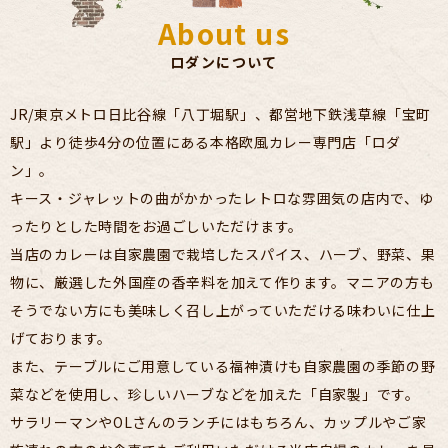
About us
ロダンについて
JR/東京メトロ日比谷線「八丁堀駅」、都営地下鉄浅草線「宝町
駅」より
徒歩4分の位置にある本格欧風カレー専門店「ロダ
ン」。
キース・ジャレットの曲がかかったレトロな雰囲気の店内で、
ゆ
ったりとした時間をお過ごしいただけます。
当店のカレーは自家農園で栽培したスパイス、ハーブ、野菜、果
物に、
厳選した外国産の香辛料を加えて作ります。
マニアの方も
そうでない方にも美味しく召し上がっていただける味わいに仕上
げております。
また、テーブルにご用意している福神漬けも自家農園の季節の野
菜などを使用し、
珍しいハーブなどを加えた「自家製」です。
サラリーマンやOLさんのランチにはもちろん、カップルやご家